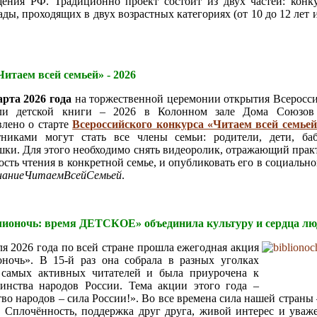
ения РФ. Традиционно проект состоит из двух частей: конк
ды, проходящих в двух возрастных категориях (от 10 до 12 лет и
итаем всей семьей» - 2026
арта 2026 года
на торжественной церемонии открытия Всеросс
ли детской книги – 2026 в Колонном зале Дома Союзов
влено о старте
Всероссийского конкурса «Читаем всей семьей
тниками могут стать все члены семьи: родители, дети, ба
шки. Для этого необходимо снять видеоролик, отражающий прак
ость чтения в конкретной семье, и опубликовать его в социально
наниеЧитаемВсейСемьей
.
ионочь: время ДЕТСКОЕ» объединила культуру и сердца 
ля 2026 года по всей стране прошла ежегодная акция
ночь». В 15-й раз она собрала в разных уголках
 самых активных читателей и была приурочена к
инства народов России. Тема акции этого года –
во народов – сила России!». Во все времена сила нашей страны 
 Сплочённость, поддержка друг друга, живой интерес и уваж