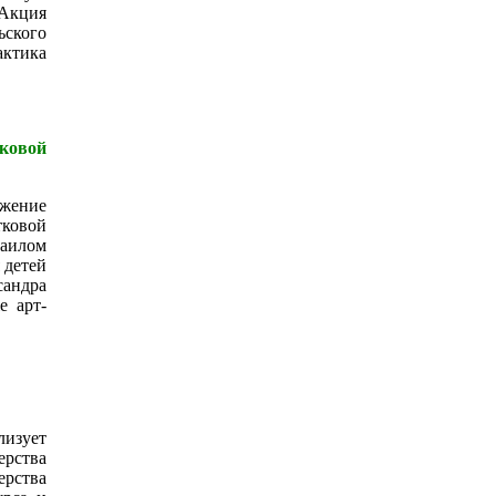
 Акция
ьского
ктика
ковой
яжение
тковой
аилом
 детей
сандра
е арт-
лизует
рства
рства