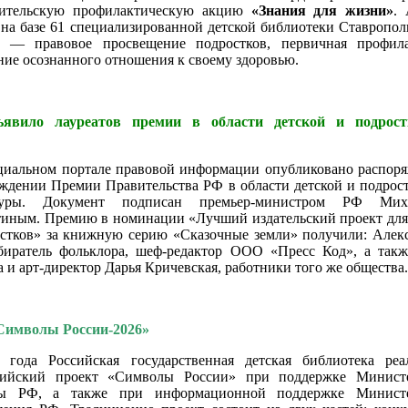
тительскую профилактическую акцию
«Знания для жизни»
.
на базе 61 специализированной детской библиотеки Ставропол
 — правовое просвещение подростков, первичная профила
ие осознанного отношения к своему здоровью.
явило лауреатов премии в области детской и подрост
циальном портале правовой информации опубликовано распор
ждении Премии Правительства РФ в области детской и подрос
туры. Документ подписан премьер-министром РФ Мих
иным. Премию в номинации «Лучший издательский проект для
стков» за книжную серию «Сказочные земли» получили: Алек
обиратель фольклора, шеф-редактор ООО «Пресс Код», а такж
 и арт-директор Дарья Кричевская, работники того же общества.
«Символы России-2026»
 года Российская государственная детская библиотека реа
сийский проект «Символы России» при поддержке Министе
ры РФ, а также при информационной поддержке Министе