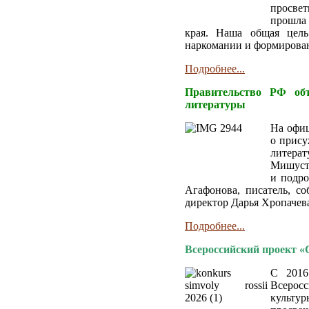
просве
прошла 
края. Наша общая цель
наркомании и формирован
Подробнее...
Правительство РФ объ
литературы
На офи
о прису
литера
Мишуст
и подро
Агафонова, писатель, с
директор Дарья Хропачева
Подробнее...
Всероссийский проект 
С 2016
Всерос
культу