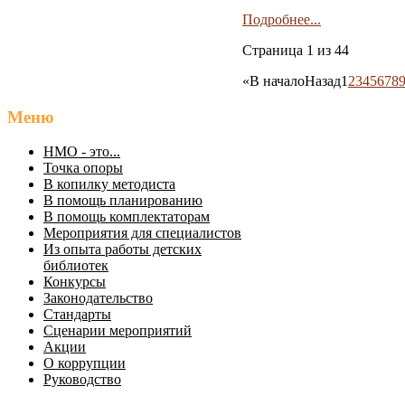
Подробнее...
Страница 1 из 44
«
В начало
Назад
1
2
3
4
5
6
7
8
Меню
НМО - это...
Точка опоры
В копилку методиста
В помощь планированию
В помощь комплектаторам
Мероприятия для специалистов
Из опыта работы детских
библиотек
Конкурсы
Законодательство
Стандарты
Сценарии мероприятий
Акции
О коррупции
Руководство