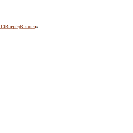
9
10
Вперёд
В конец
»