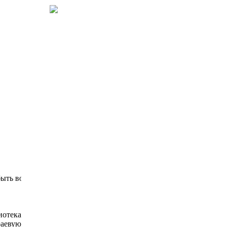
востребованной, библиотека для детей должна стать безопасным
отека
аевую