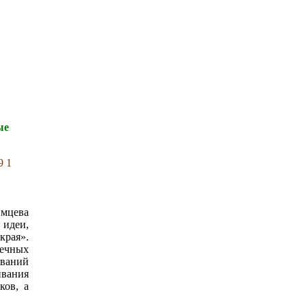
ые
имцева
 идеи,
края».
течных
ований
ивания
ков, а