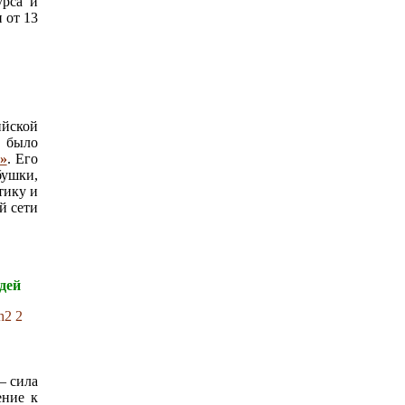
урса и
 от 13
ийской
 было
»
. Его
бушки,
тику и
й сети
людей
– сила
ение к