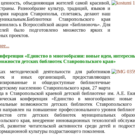
 ценность,
объединяющая жителей самой красивой,
траны. Разнообразие культур, традиций, языков и
ория народов Ставрополья, сплетаясь, делают наш
уникальным.Библиотеки Ставропольского края
инились к Всероссийской акции «Библионочь». Для
телей было подготовлено множество ярких и
ных проектов.
ее...
нференция «Единство в многообразии: новые идеи, интересн
можности детских библиотек Ставропольского края»
ах методической деятельности для работников
отек и иных организаций, предоставляющих
лизированные и общедоступные библиотечные
детскому населению Ставропольского края, 27 марта
да в Ставропольской краевой детской библиотеке им. А.Е. Ек
одическая конференция «Единство в многообразии: новые
еальные возможности детских библиотек Ставропольского 
 направлен на повышение профессионального уровня библио
алистов сети детских библиотек муниципальных
образ
ольского края, внедрение инновационных технологий обслуж
ей, развитие читательской активности среди детей и подрост
ормационной культуры подрастающего поколения.