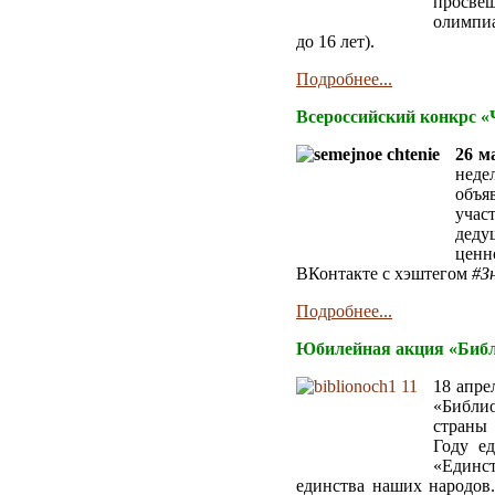
просвещ
олимпиа
до 16 лет).
Подробнее...
Всероссийский конкрс «Ч
26 м
неде
объя
учас
деду
ценн
ВКонтакте с хэштегом
#З
Подробнее...
Юбилейная акция «Библ
18 апре
«Библио
страны
Году ед
«Единст
единства наших народов.