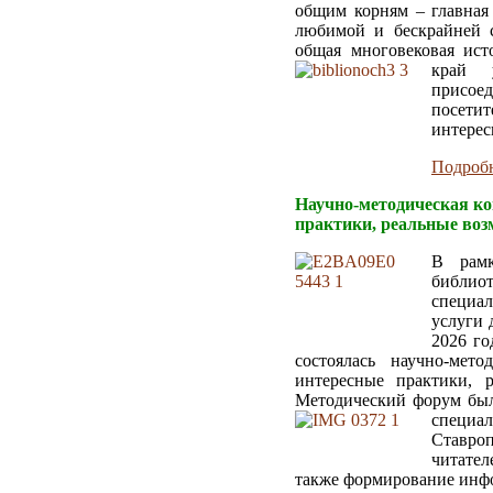
общим корням – главная
любимой и бескрайней с
общая многовековая ист
край
присоед
посети
интерес
Подробн
Научно-методическая ко
практики, реальные воз
В рамк
библи
специа
услуги 
2026 го
состоялась научно-мет
интересные практики, р
Методический форум был
специ
Ставроп
читател
также формирование инф