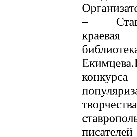
Организат
– Ставр
краевая
библиотек
Екимцева.
конк
популяриз
творчества
ставропол
писателе