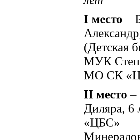
I
место
– 
Александр,
(Детская б
МУК Степ
МО СК «Ц
II
место
– 
Диляра, 6
«ЦБС»
Минералов