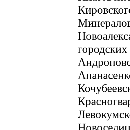
Кировског
Минералов
Новоалекс
городски
Андроповс
Апанасенк
Кочубеевск
Красногва
Левокумск
Новоселиц