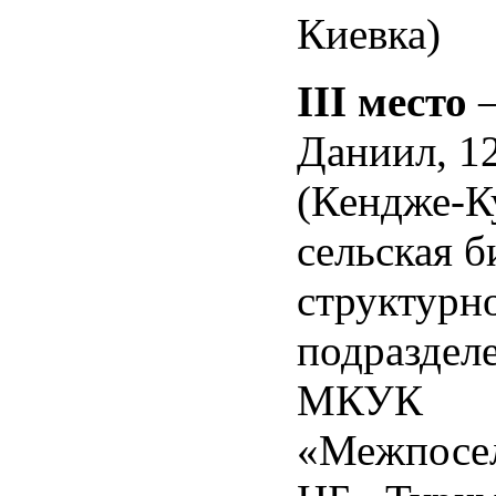
Киевка)
III
место
–
Даниил, 12
(Кендже-К
сельская б
структурн
подраздел
МКУК
«Межпосел