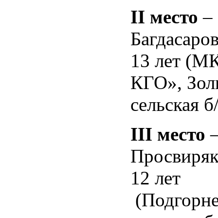
II
место
–
Багдасаро
13 лет (
КГО», Зол
сельская б
III
место
Просвиряк
12 лет
(Подгорне