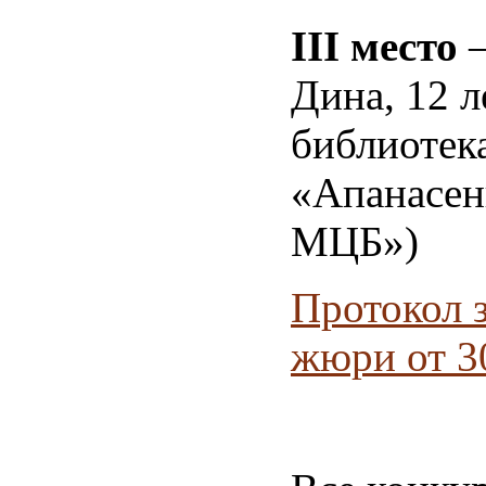
III
место
–
Дина, 12 л
библиоте
«Апанасен
МЦБ»)
Протокол 
жюри от 3