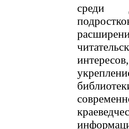
среди 
подростко
расшир
читательс
интересов,
укреплен
библио
современн
краеведче
информац