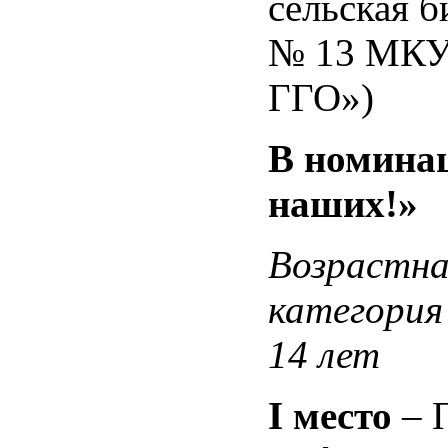
сельская б
№ 13 МК
ГГО»)
В номина
наших!»
Возрастна
категория
14 лет
I
место
– 