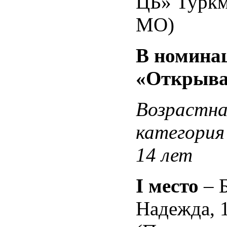
ЦБ» Туркм
МО)
В номина
«Открыва
Возрастна
категория
14 лет
I
место
– 
Надежда, 1