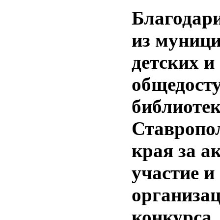
Благодар
из муниц
детских и
общедост
библиоте
Ставропо
края за а
участие и
организа
конкурса.