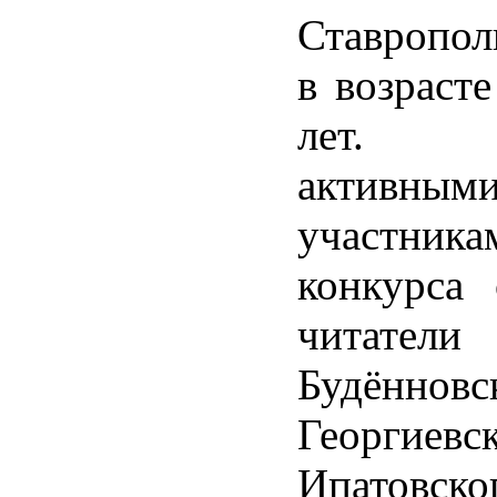
Ставропол
в возрасте
лет. 
активным
участника
конкурса 
читатели
Будённовс
Георгиевск
Ипатовско