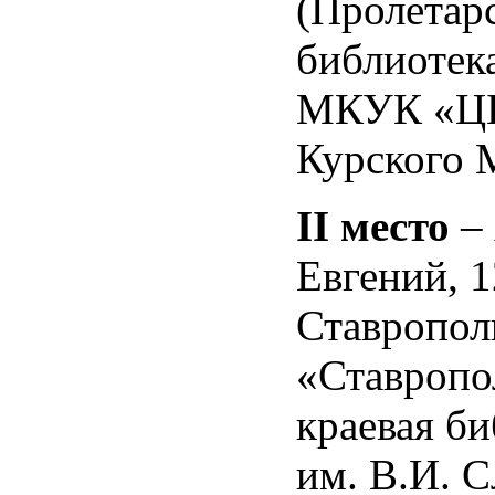
(Пролетар
библиотека
МКУК «Ц
Курского 
II
место
–
Евгений, 12
Ставропол
«Ставропо
краевая би
им. В.И. 