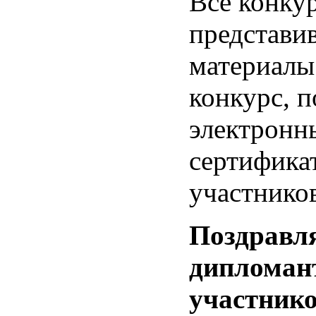
Все конку
представи
материалы
конкурс, п
электронн
сертифика
участников
Поздравля
дипломан
участнико