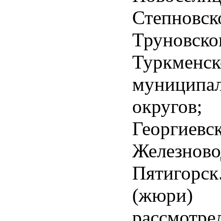
Степновск
Труновско
Туркменск
муниципа
округов
Георгиевск
Железново
Пятигорск
(жюри) 
рассмотре