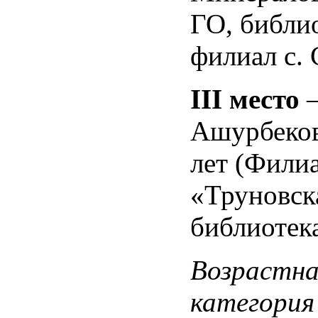
ГО, библи
филиал с.
III
место
Ашурбеков
лет (Фили
«Труновск
библиотек
Возрастна
категория