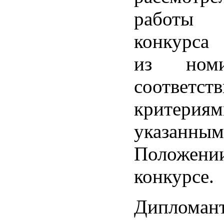
работы у
конкурса
из ном
соотве
критериям
указа
Полож
конкурсе.
Дипломан