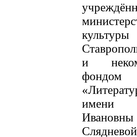
учреждён
министерс
культуры
Ставропол
и неком
фондом
«Литерат
имени В
Ивановны
Слядневой