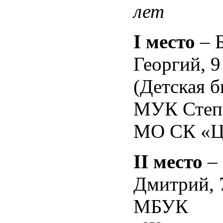
лет
I
место
– 
Георгий, 9
(Детская б
МУК Степ
МО СК «Ц
II
место
– 
Дмитрий, 
МБУК