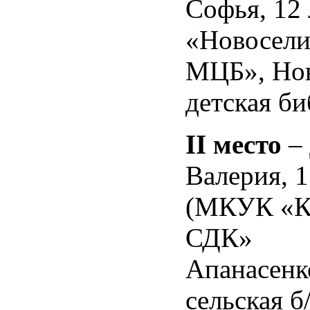
Софья, 12
«Новосели
МЦБ», Нов
детская би
II
место
– 
Валерия, 1
(МКУК «К
СДК»
Апанасенк
сельская б/