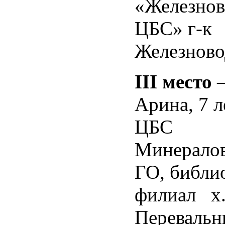
«Железнов
ЦБС» г-к
Железново
III
место
–
Арина, 7 
ЦБС
Минералов
ГО, библи
филиал х
Перевальн