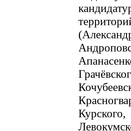
кандида
террито
(Александ
Андроповс
Апанасенк
Грачёвског
Кочубеевск
Красногва
Курского,
Левокумск