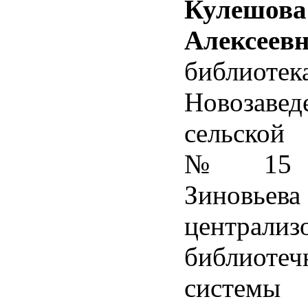
Кулешов
Алексеев
библиотек
Новозавед
сельской 
№ 15 и
Зиновьева
централиз
библиотеч
системы