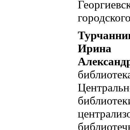
Георгиевс
городского
Турчанни
Ирина
Александ
библиотек
Центральн
библиотек
централиз
библиотеч