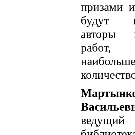
призами и
будут н
авторы к
работ, 
наибольше
количество
Мартын
Васильев
ведущий
библиотек