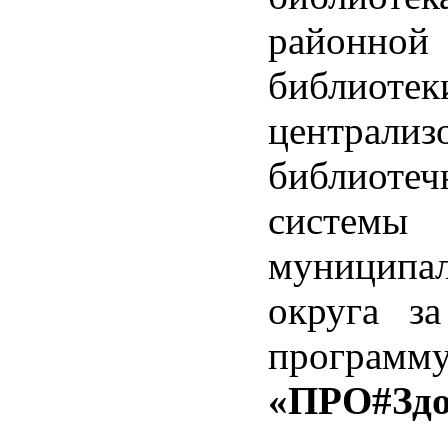
районно
библиотек
централиз
библиотеч
системы
муниципал
округа за
программ
«ПРО#Здо