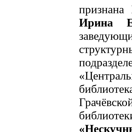
признана
Ирина Ев
заведующ
структурн
подраздел
«Централь
библиотек
Грачёвско
библиотек
«Нескучн