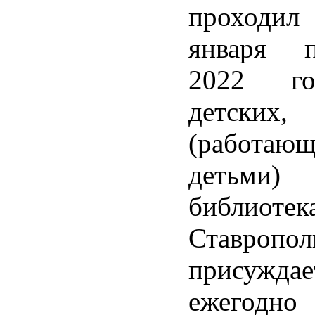
проходил 
января 
2022 го
детских,
(работ
детьми)
библиотек
Ставроп
присуждае
ежегодн