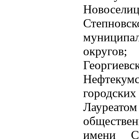
Новоселиц
Степновск
муниципа
округов;
Георгиевск
Нефтекумс
городских
Лауреато
обществен
имени С