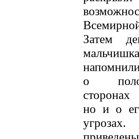
возможнос
Всемирно
Затем де
мальчишк
напомнили
о полож
сторонах 
но и о ег
угрозах
приведен