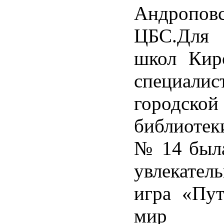
Андропов
ЦБС.Для
школ Кир
специалис
городской
библиотек
№ 14 была
увлекател
игра «Пут
мир Ин