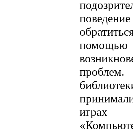
подозрите
поведен
обрати
помощью
возникнов
проблем.
библиотек
принимали
играх
«Компьют