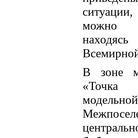
ситуации,
можно 
наход
Всемирной
В зоне м
«Точка 
модельной
Межпосел
центральн