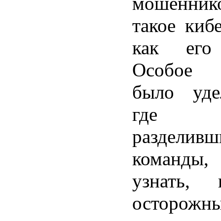
мошенни
такое киб
как его 
Особое 
было уде
где шк
разделивш
команды
узнать, 
остор