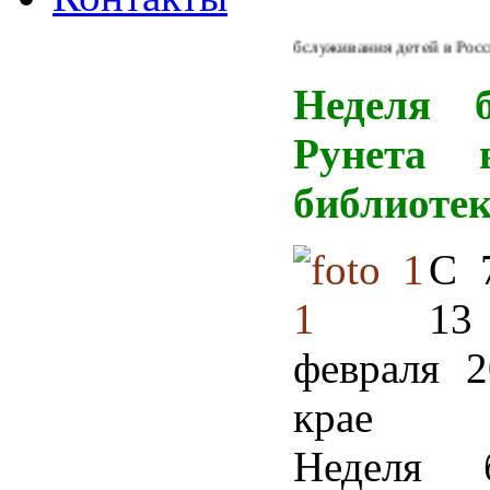
Из Концепции библиотечного обслуживания детей в России: "
Неделя б
Рунета 
библиотек
С 
13
февраля 2
крае п
Неделя б