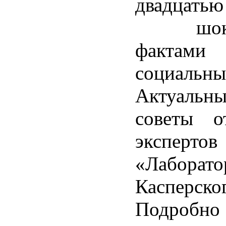
двадцатью
шокир
факт
социальн
Актуальн
советы о
экспертов
«Лаборато
Касперско
Подробн