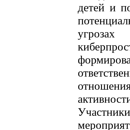
детей и п
потенциал
угро
киберпрос
формиров
ответстве
отношения
активности
Участник
мероприя