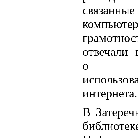
связа
компьюте
грамотн
отвечали 
о без
использов
интернета.
В Затереч
библиотек