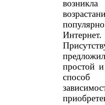
возн
возрастан
популярн
Интернет.
Присутст
предлож
простой и
способ
зависимо
приобрете