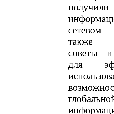
получили
инфор
сетевом 
также 
советы и
для эфф
использо
возможнос
глобально
информаци