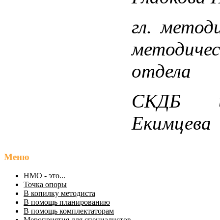
гл. метод
методичес
отдела
СКДБ и
Екимцева
Меню
НМО - это...
Точка опоры
В копилку методиста
В помощь планированию
В помощь комплектаторам
Мероприятия для специалистов