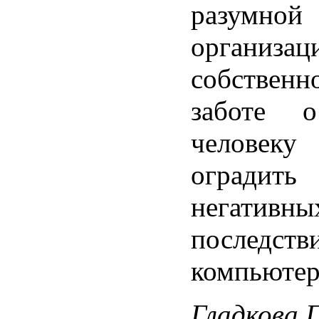
разумной
организац
собственн
заботе о
человек
оградит
негативны
последств
компьютер
Гладкова П