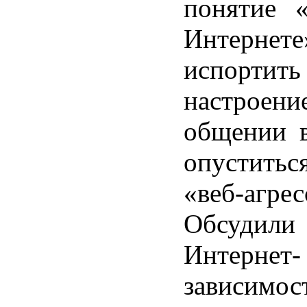
понятие «
Интернет
испорт
настро
общении в
опуститьс
«веб-агрес
Обсудили
Интернет-
зависимос