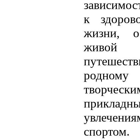
зависимос
к здоров
жизни, 
живой п
путешес
родном
творчески
прикладн
увлечения
спортом.