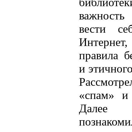
библиотек
важност
вести се
Интерне
правила б
и этичного
Рассмотре
«спам» и
Далее 
познако