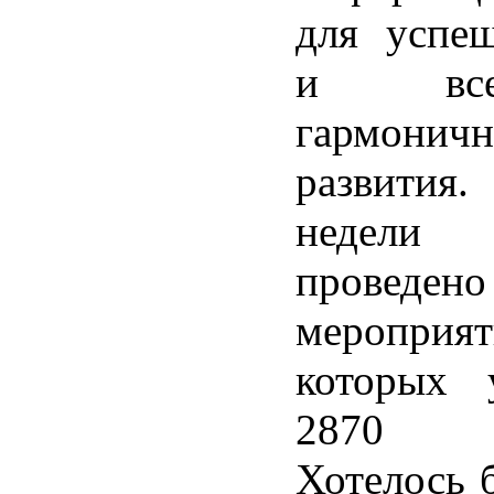
для успе
и всест
гармоничн
развития
недел
провед
меропр
которых у
2870 ч
Хотелось 