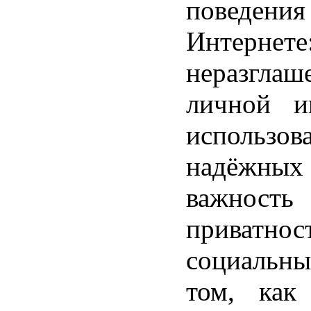
повед
Интернете
неразглаш
личной и
использов
надёжных
важность
приват
социальны
том, как 