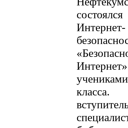
Нефтеку
состоя
Интернет-
безопасно
«Безопасн
Интер
ученик
клас
вступител
специалис