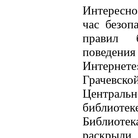
Интерес
час безоп
правил б
повед
Интер
Грачевско
Центральн
библиотеке
Библиотек
раскрыли