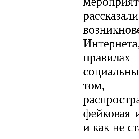
мероприят
рассказа
возникнов
Интер
правилах
социальны
том
распростр
фейковая 
и как не с