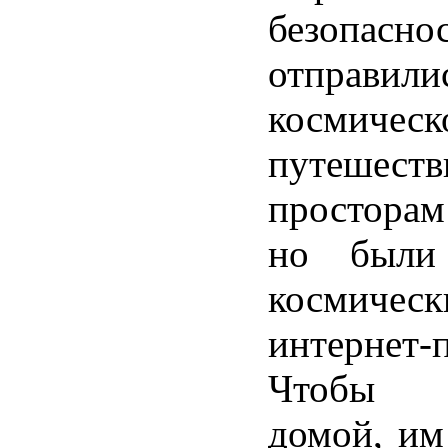
безопаснос
отправ
космическ
путеше
просторам
но были 
космичес
интернет-
Чтобы в
домой, им