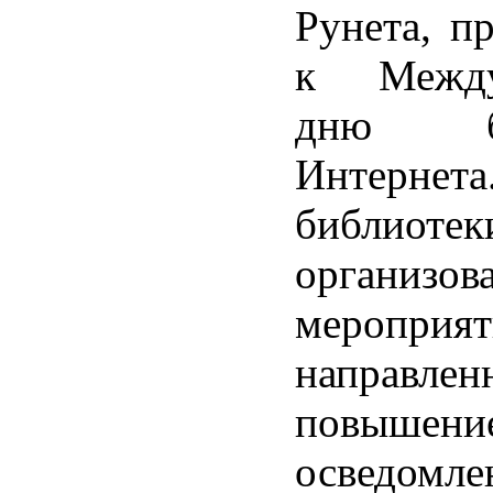
Рунета, п
к Между
дню без
Интернета
библиот
организ
мероприят
направл
повышени
осведомле