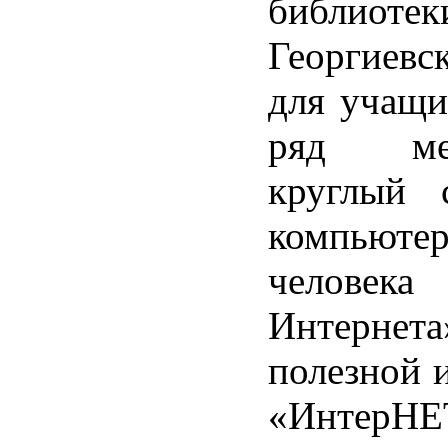
библиотек
Георгие
для учащи
ряд мер
круглый 
компьюте
человека
Интерне
полезной 
«Инте