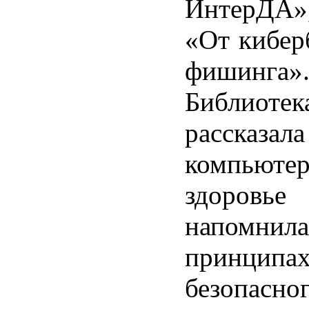
ИнтерДА»,
«От кибер
фишинга»
Библиотек
рассказал
компью
здоровье
напомнила
принципа
безопасно