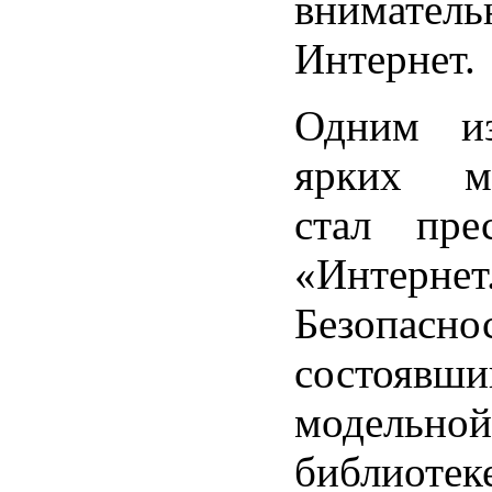
вниматель
Интернет.
Одним из
ярких ме
стал прес
«Интерн
Безопасно
состоя
модельно
библиотек