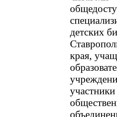
общедосту
специализ
детских б
Ставропол
края, уча
образоват
учреждени
участники
обществе
объединен