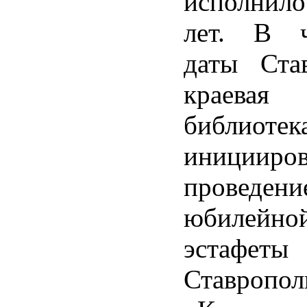
исполнил
лет. В ч
даты Став
краевая
библиотек
иницииров
проведени
юбилейн
эстафеты
Ставропол