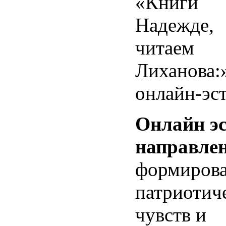
«Книги
Надежде
читаем 
Лиханова:
онлайн-эст
Онлайн э
направлен
формиров
патриотич
чувств и