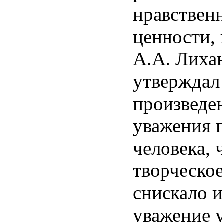
нравствен
ценности,
А.А. Лиха
утверждал
произведе
уважения 
человека, 
творческое
снискало 
уважение 