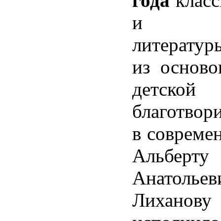
года
класс
и юно
литерату
из осново
детской
благотвор
в совреме
Альберту
Анатольев
Лиханову