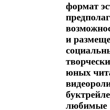
формат э
предполаг
возможнос
и размеще
социальны
творчески
юных чит
видеороли
буктрейле
любимые