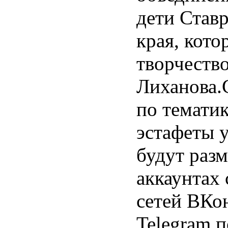
дети Став
края, кото
творчеств
Лиханова.
по темати
эстафеты 
будут разм
аккаунтах
сетей ВКон
Telegram 