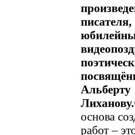
произвед
писателя,
юбилейн
видеопозд
поэтическ
посвящён
Альберту
Лиханову.
основа со
работ – эт