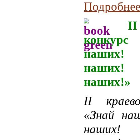
Подробнее.
I
конк
наших
наших! 
наших!»
II краев
«Знай на
наших! 