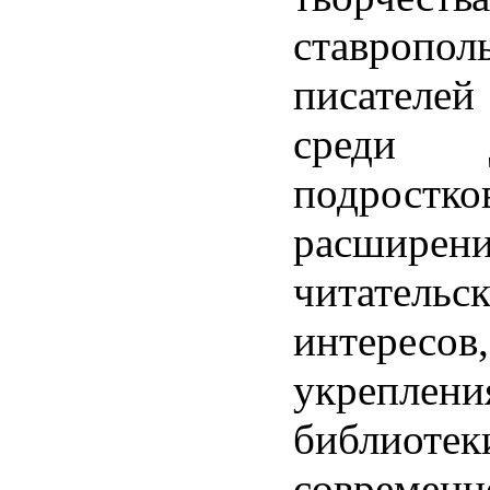
ставропол
писателе
среди 
подростко
расшир
читательс
интересов,
укреплен
библио
современн