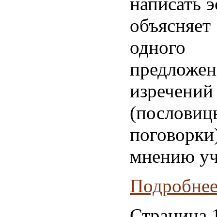
написать э
объясня
одно
предложе
изречений
(посло
поговорки
мнению уч
Подробнее.
Страница 1