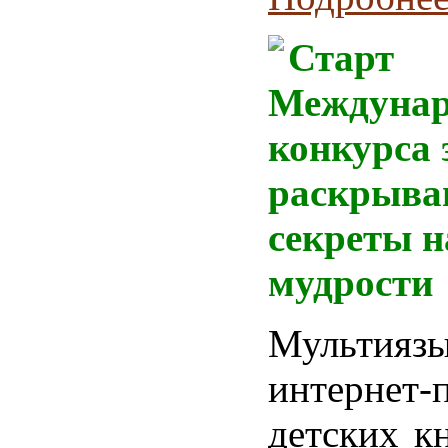
Старт
Междунар
конкурса э
раскрыва
секреты 
мудрости
Мультияз
интернет-
детских к