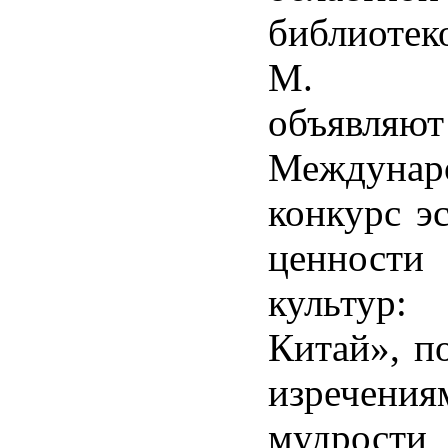
библиоте
М. Го
объявляют
Междунар
конкурс э
ценности
культур:
Китай», п
изречения
мудрос