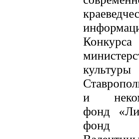
краеведче
информаци
Конк
министерс
культуры
Ставропол
и неком
фонд «Ли
фонд