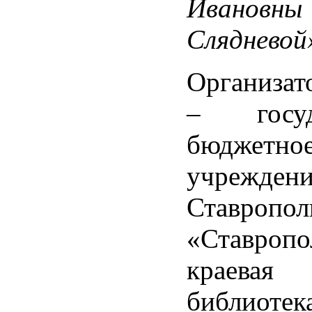
Ивановны
Слядневой
Организат
– госуда
бюджетно
учреждени
Ставропол
«Ставропо
краевая
библиотек