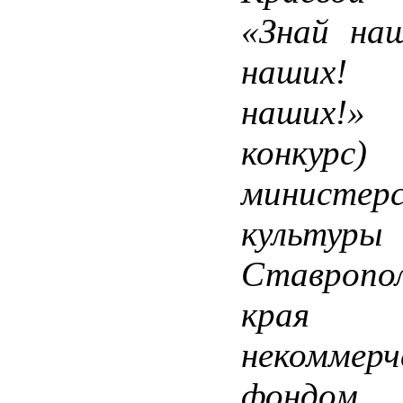
«Знай на
наших! 
наших!»
конкурс)
министер
культуры
Ставропол
кр
некоммерч
фондом