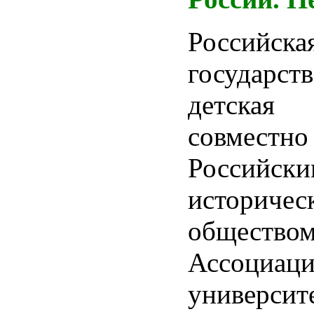
Российска
государст
детская 
совме
Российски
историчес
обществом
Ассоциаци
универс