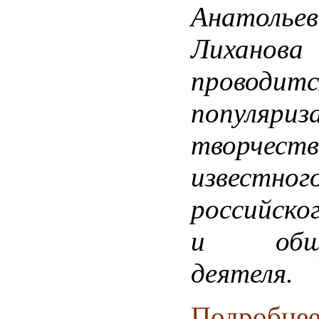
Анатольев
Лиха
проводит
популяриз
творчеств
известног
российско
и общес
деятеля.
Подробнее.