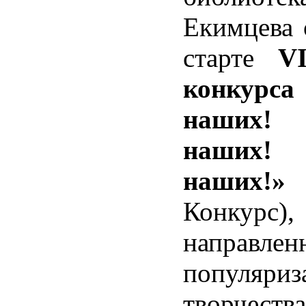
Екимцева 
старте
V
конкур
наших
наших! 
наших!»
(
Конкурс),
направл
популяри
творчества