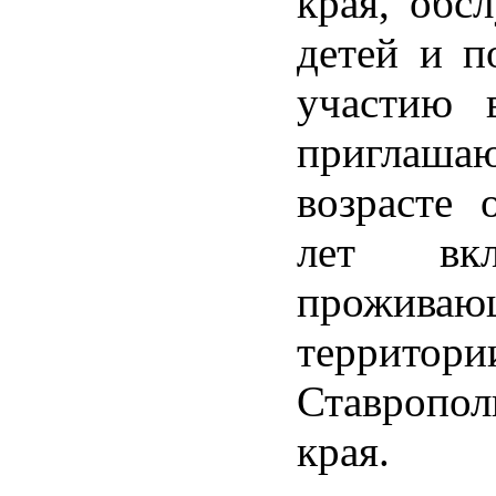
края, обс
детей и п
участию 
приглашаю
возрасте 
лет вклю
прожив
территори
Ставропол
края.