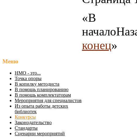
«
В
начало
Наз
конец
»
Меню
НМО - это...
Точка опоры
В копилку методиста
В помощь планированию
В помощь комплектаторам
Мероприятия для специалистов
Из опыта работы детских
библиотек
Конкурсы
Законодательство
Стандарты
Сценарии мероприятий