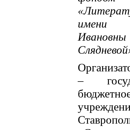
«Литерат
имени В
Ивановны
Слядневой
Организат
– госуда
бюджетно
учреждени
Ставропол