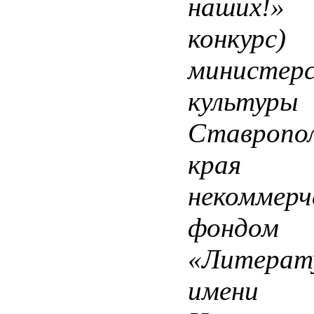
наших!»
конкурс)
министер
культуры
Ставропол
кр
некоммерч
фондом
«Литерат
имени В