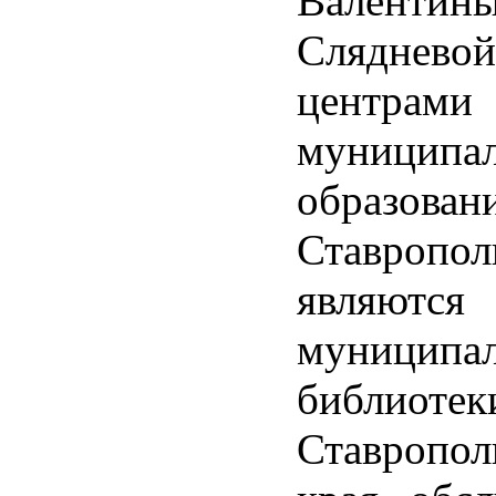
Валентин
Сляднево
центрами 
муниципа
образован
Ставропол
являются
муниципа
библиотек
Ставропол