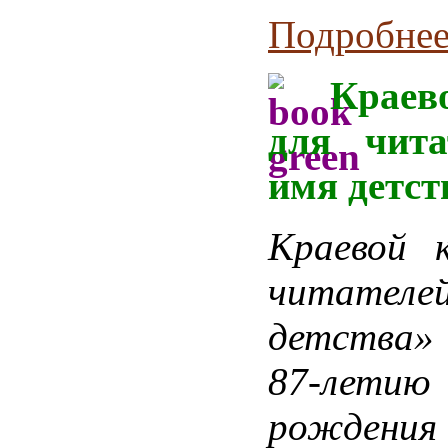
Подробнее.
Краев
для чита
имя детст
Краевой к
читателе
детства»
87-лети
рождения