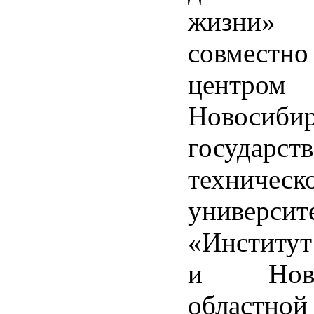
жизни
совместно
центром
Новосибир
государст
техническ
университ
«Институт
и Новос
областно