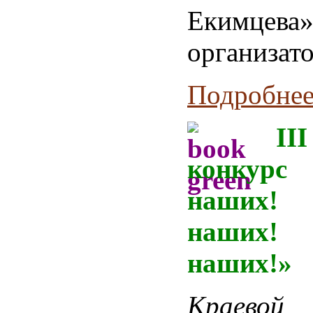
Екимцева
организато
Подробнее.
III
конк
наших
наших! 
наших!»
Краевой