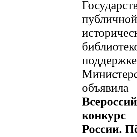
Государст
публично
историчес
библиот
поддержке
Министе
объявила
Всеросси
конкурс
России. Пё