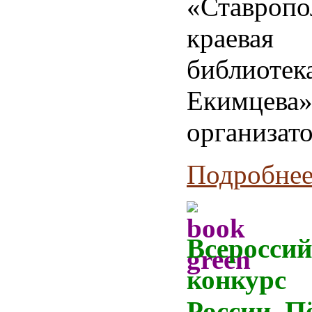
«Ставропо
краевая
библиотек
Екимцева
организато
Подробнее.
Всеросси
конкурс
России. П